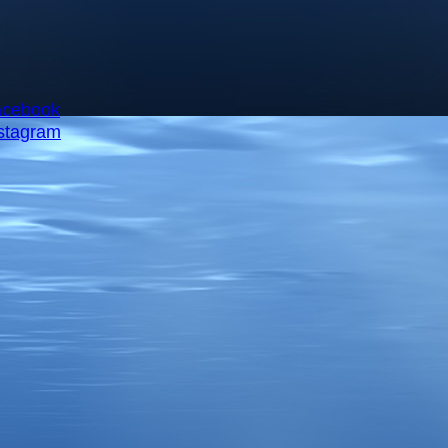
acebook
stagram