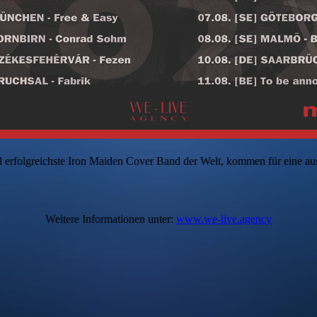
l erfolgreichste Iron Maiden Cover Band der Welt, kommen für eine au
Weitere Informationen unter:
www.we-live.agency