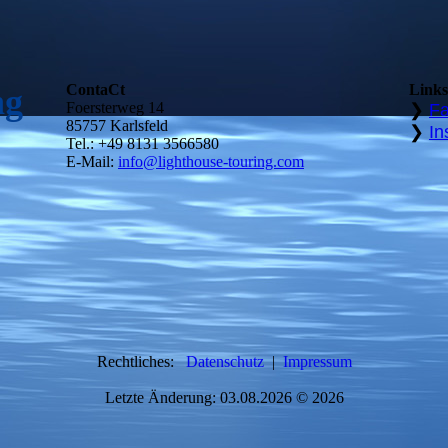
ContaCt
Links
ng
Foersterweg 14
❯
F
85757 Karlsfeld
❯
In
Tel.: +49 8131 3566580
E-Mail:
info@lighthouse-touring.com
Rechtliches:
D
atenschutz
|
Impressum
Letzte Änderung: 03.08.2026 © 2026