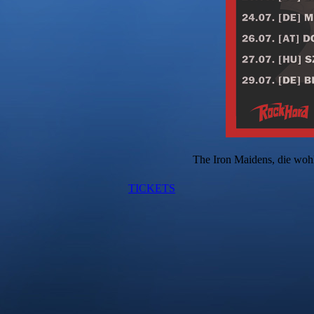
The Iron Maidens, die woh
TICKETS